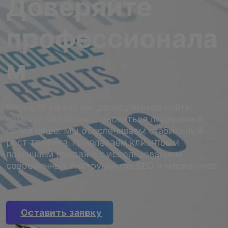
Доверяйте
профессионала
м
Более 15-ти лет мы раскручиваем сайты,
помогая бизнесам становиться лидерами в
своей нише. Мы обеспечиваем стабильный
рост трафика, привлекаем клиентов и
повышаем продажи с использованием
современных инструментов SEO и маркетинга.
Оставить заявку