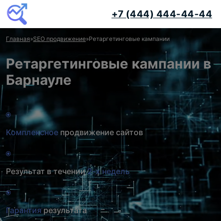
+7 (444) 444-44-44
Главная
»
SEO продвижение
»
Ретаргетинговые кампании
Ретаргетинговые кампании в
Барнауле
Комплексное
продвижение сайтов
Результат в течении
2-х недель
Гарантия
результата