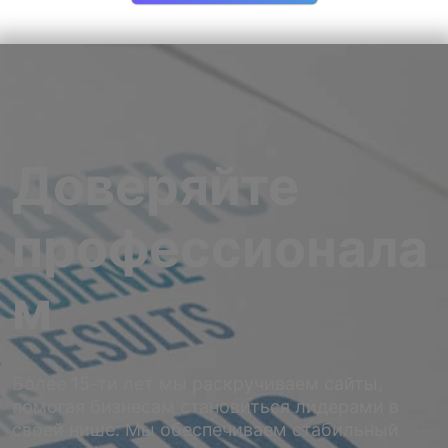
Доверяйте
профессионала
м
Более 15-ти лет мы раскручиваем сайты,
помогая бизнесам становиться лидерами в
своей нише. Мы обеспечиваем стабильный