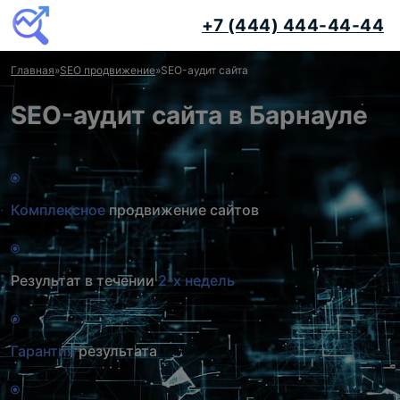
+7 (444) 444-44-44
Главная
»
SEO продвижение
»
SEO-аудит сайта
SEO-аудит сайта в Барнауле
Комплексное
продвижение сайтов
Результат в течении
2-х недель
Гарантия
результата