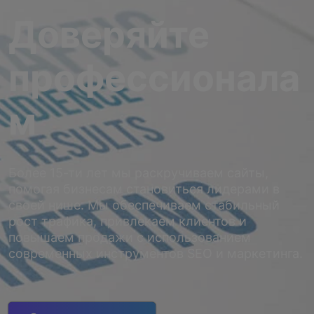
Доверяйте
профессионала
м
Более 15-ти лет мы раскручиваем сайты,
помогая бизнесам становиться лидерами в
своей нише. Мы обеспечиваем стабильный
рост трафика, привлекаем клиентов и
повышаем продажи с использованием
современных инструментов SEO и маркетинга.