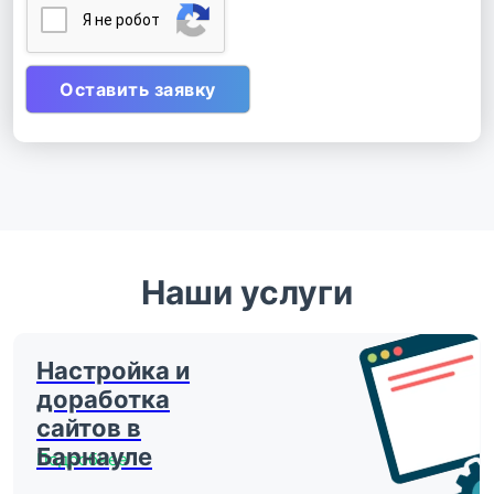
Я нe poбoт
Наши услуги
Настройка и
доработка
сайтов в
Барнауле
Подробнее