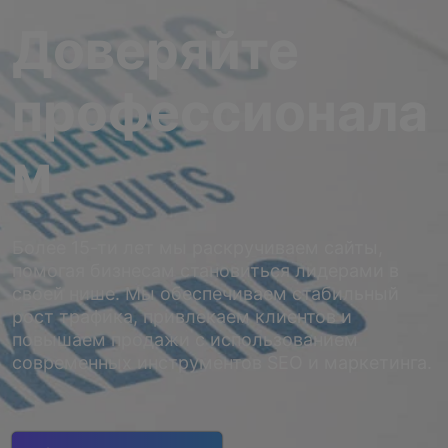
Доверяйте
профессионала
м
Более 15-ти лет мы раскручиваем сайты,
помогая бизнесам становиться лидерами в
своей нише. Мы обеспечиваем стабильный
рост трафика, привлекаем клиентов и
повышаем продажи с использованием
современных инструментов SEO и маркетинга.